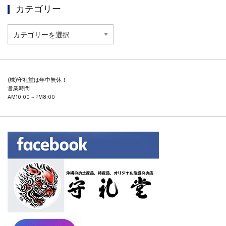
カテゴリー
カ
テ
ゴ
リ
ー
(株)守礼堂は年中無休！
営業時間
AM10:00～PM8:00