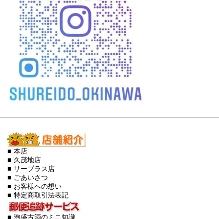
■ 本店
■ 久茂地店
■ サープラス店
■ ごあいさつ
■ お客様への想い
■ 特定商取引法表記
■ 泡盛古酒のミニ知識