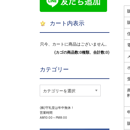
カート内表示
只今、カートに商品はございません。
(カゴの商品数:0種類、合計数:0)
カテゴリー
カ
テ
ゴ
リ
ー
(株)守礼堂は年中無休！
営業時間
AM10:00～PM8:00