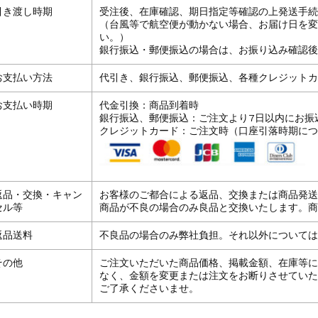
引き渡し時期
受注後、在庫確認、期日指定等確認の上発送手続
（台風等で航空便が動かない場合、お届け日を変
い。）
銀行振込・郵便振込の場合は、お振り込み確認後
お支払い方法
代引き、銀行振込、郵便振込、各種クレジットカ
お支払い時期
代金引換：商品到着時
銀行振込、郵便振込：ご注文より7日以内にお振
クレジットカード：ご注文時（口座引落時期につ
返品・交換・キャン
お客様のご都合による返品、交換または商品発送
セル等
商品が不良の場合のみ良品と交換いたします。商
返品送料
不良品の場合のみ弊社負担。それ以外については
その他
ご注文いただいた商品価格、掲載金額、在庫等に
なく、金額を変更または注文をお断りさせていた
ご了承くださいませ。