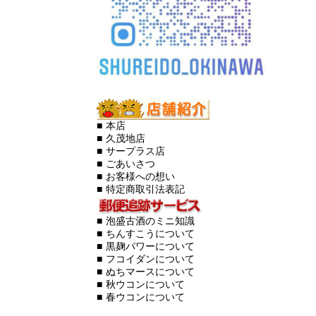
■ 本店
■ 久茂地店
■ サープラス店
■ ごあいさつ
■ お客様への想い
■ 特定商取引法表記
■ 泡盛古酒のミニ知識
■ ちんすこうについて
■ 黒麹パワーについて
■ フコイダンについて
■ ぬちマースについて
■ 秋ウコンについて
■ 春ウコンについて