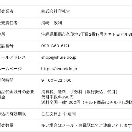
販売業者
株式会社守礼堂
販売責任者
浦崎 政利
住所
沖縄県那覇市久茂地3丁目2番17号カネトヨビル3
電話番号
098-863-6121
メールアドレス
shop@shureido.jp
ホームページ
https://shureido.jp
受付時間
9：00～22：00
商品代金以外の必要
消費税、送料、手数料（銀行振込、代引）
料金
代引手数料390円
送料全国一律1,300円（チルド商品はチルド代別
申込の有効期限
ご注文日より1週間
販売数量
多い場合はメール・お電話にてご連絡いたします