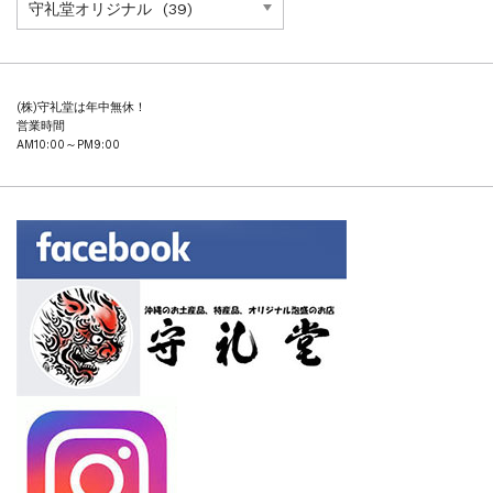
テ
ゴ
リ
ー
(株)守礼堂は年中無休！
営業時間
AM10:00～PM9
:00