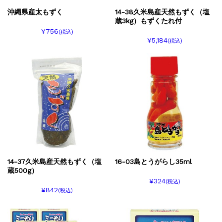
沖縄県産太もずく
14-38久米島産天然もずく（塩
蔵3kg）もずくたれ付
¥756
(税込)
¥5,184
(税込)
14-37久米島産天然もずく（塩
16-03島とうがらし35ml
蔵500g）
¥324
(税込)
¥842
(税込)