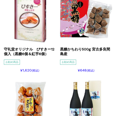
守礼堂オリジナル びすきー12
黒糖かちわり500g 宮古多良間
個入（黒糖6個＆紅芋6個）
島産
お勧め商品
お勧め商品
¥1,620
¥648
(税込)
(税込)