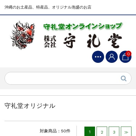
沖縄のお土産品、特産品、オリジナル泡盛のお店
0
守礼堂オリジナル
対象商品：50件
1
2
3
≫