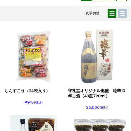
表示切替
ちんすこう（24袋入り）
守礼堂オリジナル泡盛 琉華10
年古酒（43度720ml）
¥918
(税込)
¥5,500
(税込)