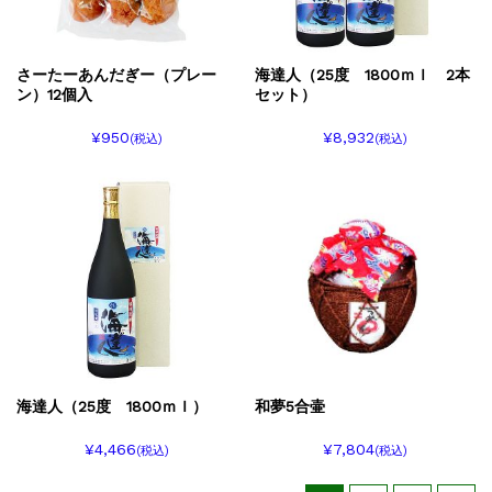
さーたーあんだぎー（プレー
海達人（25度 1800ｍｌ 2本
ン）12個入
セット）
¥950
¥8,932
(税込)
(税込)
海達人（25度 1800ｍｌ）
和夢5合壷
¥4,466
¥7,804
(税込)
(税込)