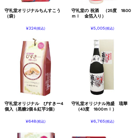
守礼堂オリジナルちんすこう
守礼堂の 祝酒 （25度 1800
（袋）
ｍｌ 金箔入り）
¥324
¥5,005
(税込)
(税込)
守礼堂オリジナル びすきー4
守礼堂オリジナル泡盛 琉華
個入（黒糖2個＆紅芋2個）
（43度 1800ｍｌ）
¥648
¥6,765
(税込)
(税込)